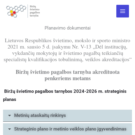
Pereiti
Main
prie
Menu
turinio
Planavimo dokumentai
Lietuvos Respublikos švietimo, mokslo ir sporto ministro
2021 m. sausio 5 d. įsakymu Nr. V-13 „Dėl institucijų,
vykdančių mokytojų ir švietimo pagalbą teikiančių
specialistų kvalifikacijos tobulinimą, veiklos akreditacijos“
Biržų švietimo pagalbos tarnyba akredituota
penkeriems metams
Biržų švietimo pagalbos tarnybos 2024-2026 m. strateginis
planas
Metinių ataskaitų rinkinys
Strateginio plano ir metinio veiklos plano įgyvendinimas