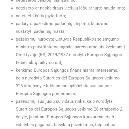
neteisėtos veiklos finansavimo;
neteisėto ar neskaidraus viešųjų lėšų ar turto naudojimo;
neteisėtu būdu įgyto turto;
padaryto pažeidimo padarinių slėpimo, kliudymo
nustatyti padarinių mastą;
pažeidimų, nurodytų Lietuvos Respublikos teisingumo
ministro patvirtintame sąraše, parengtame atsižvelgiant į
Direktyvoje (ES) 2019/1937 nurodytų Europos Sąjungos
teisės aktų taikymo sritį;
kenkimo Europos Sąjungos finansiniams interesams,
kaip nurodyta Sutarties dėl Europos Sąjungos veikimo
325 straipsnyje ir išsamiau apibūdinta susijusiose
Europos Sąjungos priemonėse;
pažeidimų, susijusių su vidaus rinka, kaip nurodyta
Sutarties dėl Europos Sąjungos veikimo 26 straipsnio 2
dalyje, įskaitant Europos Sąjungos konkurencijos ir
valstybės pagalbos taisyklių pažeidimus, taip pat su