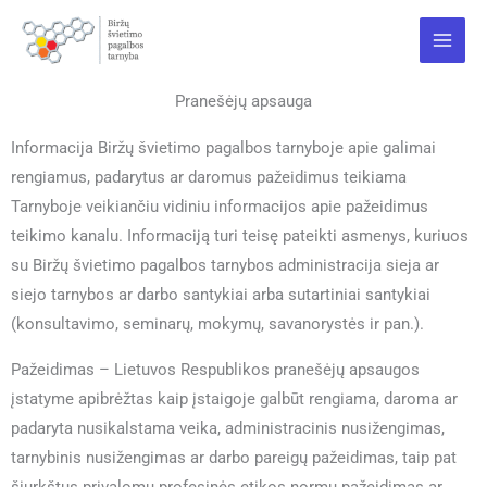
Pereiti
Main
prie
Menu
turinio
Pranešėjų apsauga
Informacija Biržų švietimo pagalbos tarnyboje
apie galimai
rengiamus, padarytus ar daromus pažeidimus teikiama
Tarnyboje veikiančiu vidiniu informacijos apie pažeidimus
teikimo kanalu.
Informaciją turi teisę pateikti asmenys, kuriuos
su Biržų švietimo pagalbos tarnybos administracija sieja ar
siejo tarnybos ar darbo santykiai arba sutartiniai santykiai
(konsultavimo, seminarų, mokymų, savanorystės ir pan.).
Pažeidimas – Lietuvos Respublikos pranešėjų apsaugos
įstatyme apibrėžtas kaip įstaigoje galbūt rengiama, daroma ar
padaryta nusikalstama veika, administracinis nusižengimas,
tarnybinis nusižengimas ar darbo pareigų pažeidimas, taip pat
šiurkštus privalomų profesinės etikos normų pažeidimas ar