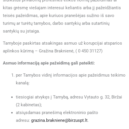
kitas grėsmę viešajam interesui keliantis arba jį pažeidžiantis
teisės pažeidimas, apie kuriuos pranešėjas sužino iš savo
turimų ar turėtų tarnybos, darbo santykių arba sutartinių
santykių su įstaiga.
Tarnyboje paskirtas atsakingas asmuo už korupcijai atsparios
aplinkos kūrimą – Gražina Braknienė, ( 0 450 31127)
Asmuo informaciją apie pažeidimą gali pateikti:
per Tarnybos vidinį informacijos apie pažeidimus teikimo
kanalą:
tiesiogiai atvykęs į Tarnybą, adresu Vytauto g. 32, Biržai
(2 kabinetas);
atsiųsdamas pranešimą elektroninio pašto
adresu:
grazina.brakniene@birzuspt.lt
.