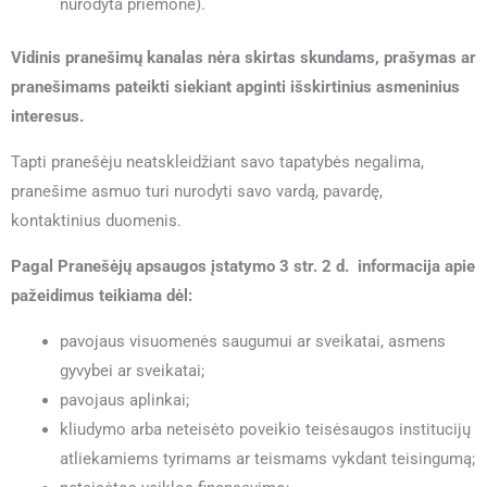
nurodyta priemonė).
Vidinis pranešimų kanalas nėra skirtas skundams, prašymas ar
pranešimams pateikti siekiant apginti išskirtinius asmeninius
interesus.
Tapti pranešėju neatskleidžiant savo tapatybės negalima,
pranešime asmuo turi nurodyti savo vardą, pavardę,
kontaktinius duomenis.
Pagal Pranešėjų apsaugos įstatymo 3 str. 2 d. informacija apie
pažeidimus teikiama dėl:
pavojaus visuomenės saugumui ar sveikatai, asmens
gyvybei ar sveikatai;
pavojaus aplinkai;
kliudymo arba neteisėto poveikio teisėsaugos institucijų
atliekamiems tyrimams ar teismams vykdant teisingumą;