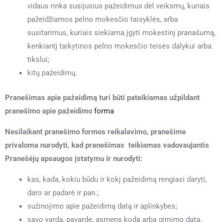
vidaus rinka susijusius pažeidimus dėl veiksmų, kuriais
pažeidžiamos pelno mokesčio taisyklės, arba
susitarimus, kuriais siekiama įgyti mokestinį pranašumą,
kenkiantį taikytinos pelno mokesčio teisės dalykui arba
tikslui;
kitų pažeidimų.
Pranešimas apie pažeidimą turi būti pateikiamas užpildant
pranešimo apie pažeidimo
forma
Nesilaikant pranešimo formos reikalavimo, pranešime
privaloma nurodyti, kad pranešimas teikiamas vadovaujantis
Pranešėjų apsaugos įstatymu ir nurodyti:
kas, kada, kokiu būdu ir kokį pažeidimą rengiasi daryti,
daro ar padarė ir pan.;
sužinojimo apie pažeidimą datą ir aplinkybes;
savo vardą, pavardę, asmens kodą arba gimimo datą,