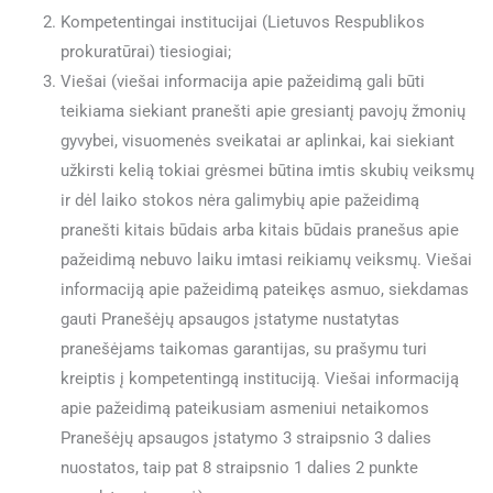
Kompetentingai institucijai (Lietuvos Respublikos
prokuratūrai) tiesiogiai;
Viešai (viešai informacija apie pažeidimą gali būti
teikiama siekiant pranešti apie gresiantį pavojų žmonių
gyvybei, visuomenės sveikatai ar aplinkai, kai siekiant
užkirsti kelią tokiai grėsmei būtina imtis skubių veiksmų
ir dėl laiko stokos nėra galimybių apie pažeidimą
pranešti kitais būdais arba kitais būdais pranešus apie
pažeidimą nebuvo laiku imtasi reikiamų veiksmų. Viešai
informaciją apie pažeidimą pateikęs asmuo, siekdamas
gauti Pranešėjų apsaugos įstatyme nustatytas
pranešėjams taikomas garantijas, su prašymu turi
kreiptis į kompetentingą instituciją. Viešai informaciją
apie pažeidimą pateikusiam asmeniui netaikomos
Pranešėjų apsaugos įstatymo 3 straipsnio 3 dalies
nuostatos, taip pat 8 straipsnio 1 dalies 2 punkte