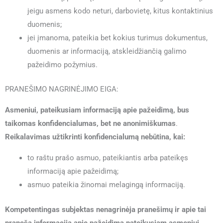
jeigu asmens kodo neturi, darbovietę, kitus kontaktinius
duomenis;
jei įmanoma, pateikia bet kokius turimus dokumentus,
duomenis ar informaciją, atskleidžiančią galimo
pažeidimo požymius.
PRANEŠIMO NAGRINĖJIMO EIGA:
Asmeniui, pateikusiam informaciją apie pažeidimą, bus
taikomas konfidencialumas, bet ne anonimiškumas
.
Reikalavimas užtikrinti konfidencialumą nebūtina, kai:
to raštu prašo asmuo, pateikiantis arba pateikęs
informaciją apie pažeidimą;
asmuo pateikia žinomai melagingą informaciją.
Kompetentingas subjektas nenagrinėja pranešimų ir apie tai
praneša informaciją apie pažeidimą pateikusiam asmeniui,