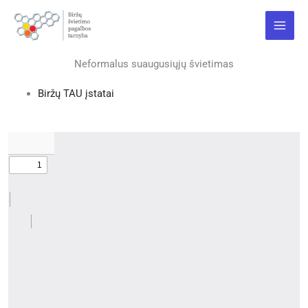
Pereiti
Main
prie
Menu
turinio
Neformalus suaugusiųjų švietimas
Biržų TAU įstatai