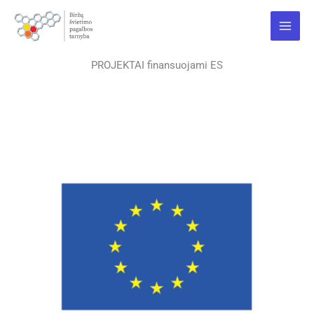
Pereiti
Main
prie
Menu
turinio
PROJEKTAI finansuojami ES