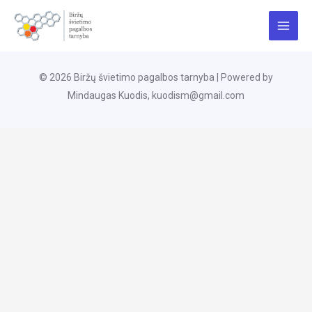
Pereiti
Main
prie
Menu
turinio
© 2026 Biržų švietimo pagalbos tarnyba | Powered by
Mindaugas Kuodis, kuodism@gmail.com