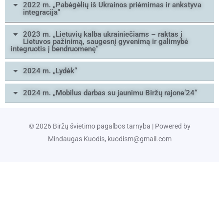
2022 m. „Pabėgėlių iš Ukrainos priėmimas ir ankstyva
integracija"
2023 m. „Lietuvių kalba ukrainiečiams – raktas į
Lietuvos pažinimą, saugesnį gyvenimą ir galimybė
integruotis į bendruomenę“
2024 m. „Lydėk“
2024 m. „Mobilus darbas su jaunimu Biržų rajone‘24“
© 2026 Biržų švietimo pagalbos tarnyba | Powered by
Mindaugas Kuodis, kuodism@gmail.com