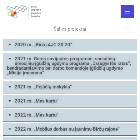
Pereiti
Main
prie
Menu
turinio
Šalies projektai
2020 m. „Biržų AJC 20 20“
2021 m. Geros savijautos programos: socialinių
emocinių įgūdžių ugdymo programa „Draugystės ratas“,
bendradarbiavimo bei darbo komandoje įgūdžių ugdymo
„Misija įmanoma“
2021 m. „Pojūčių mokykla“
2021 m. „Mes kartu“
2022 m. „Mes kartu“
2022 m. „Mobilus darbas su jaunimu Biržų rajone“