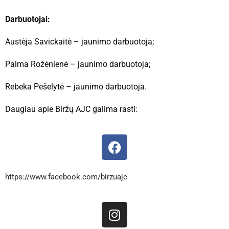
Darbuotojai:
Austėja Savickaitė – jaunimo darbuotoja;
Palma Rožėnienė – jaunimo darbuotoja;
Rebeka Pešelytė – jaunimo darbuotoja.
Daugiau apie Biržų AJC galima rasti:
F
a
c
e
https://www.facebook.com/birzuajc
b
o
I
o
n