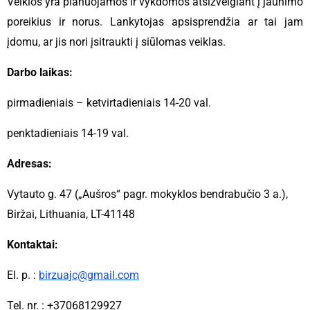
Veiklos yra planuojamos ir vykdomos atsižvelgiant į jaunimo
poreikius ir norus. Lankytojas apsisprendžia ar tai jam
įdomu, ar jis nori įsitraukti į siūlomas veiklas.
Darbo laikas:
pirmadieniais – ketvirtadieniais 14-20 val.
penktadieniais 14-19 val.
Adresas:
Vytauto g. 47 („Aušros“ pagr. mokyklos bendrabučio 3 a.),
Biržai, Lithuania, LT-41148
Kontaktai:
El. p. :
birzuajc@gmail.com
Tel. nr. : +37068129927