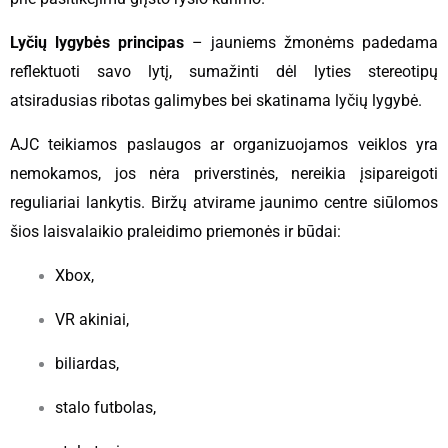
Lyčių lygybės principas
– jauniems žmonėms padedama
reflektuoti savo lytį, sumažinti dėl lyties stereotipų
atsiradusias ribotas galimybes bei skatinama lyčių lygybė.
AJC teikiamos paslaugos ar organizuojamos veiklos yra
nemokamos, jos nėra priverstinės, nereikia įsipareigoti
reguliariai lankytis. Biržų atvirame jaunimo centre siūlomos
šios laisvalaikio praleidimo priemonės ir būdai:
Xbox,
VR akiniai,
biliardas,
stalo futbolas,