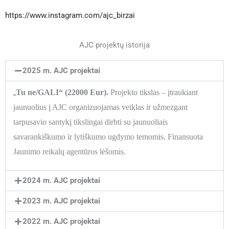
k
s
t
https://www.instagram.com/ajc_birzai
a
g
AJC projektų istorija
r
a
2025 m. AJC projektai
m
„
Tu ne/GALI“ (22000 Eur).
Projekto tikslas – įtraukiant
jaunuolius į AJC organizuojamas veiklas ir užmezgant
tarpusavio santykį tikslingai dirbti su jaunuoliais
savarankiškumo ir lytiškumo ugdymo temomis. Finansuota
Jaunimo reikalų agentūros lėšomis.
2024 m. AJC projektai
2023 m. AJC projektai
2022 m. AJC projektai