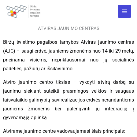
Pereiti
Main
prie
Menu
turinio
ATVIRAS JAUNIMO CENTRAS
Biržų švietimo pagalbos tarnybos Atviras jaunimo centras
(AJC) – saugi erdvė, jauniems žmonėms nuo 14 iki 29 metų,
prieinama visiems, nepriklausomai nuo jų socialinės
padėties, pažiūrų ar išsilavinimo.
Atviro jaunimo centro tikslas – vykdyti atvirą darbą su
jaunimu siekiant suteikti prasmingos veiklos ir saugaus
laisvalaikio galimybių savirealizacijos erdvės nerandantiems
jauniems žmonėms bei palengvinti jų integraciją į
gyvenamąją aplinką.
Atvirame jaunimo centre vadovaujamasi šiais principais: