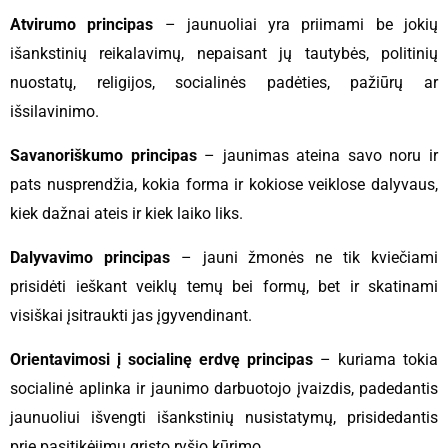
Atvirumo principas
– jaunuoliai yra priimami be jokių
išankstinių reikalavimų, nepaisant jų tautybės, politinių
nuostatų, religijos, socialinės padėties, pažiūrų ar
išsilavinimo.
Savanoriškumo principas
– jaunimas ateina savo noru ir
pats nusprendžia, kokia forma ir kokiose veiklose dalyvaus,
kiek dažnai ateis ir kiek laiko liks.
Dalyvavimo principas
– jauni žmonės ne tik kviečiami
prisidėti ieškant veiklų temų bei formų, bet ir skatinami
visiškai įsitraukti jas įgyvendinant.
Orientavimosi į socialinę erdvę principas
– kuriama tokia
socialinė aplinka ir jaunimo darbuotojo įvaizdis, padedantis
jaunuoliui išvengti išankstinių nusistatymų, prisidedantis
prie pasitikėjimu grįsto ryšio kūrimo.