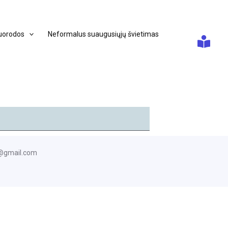
uorodos
Neformalus suaugusiųjų švietimas
m@gmail.com