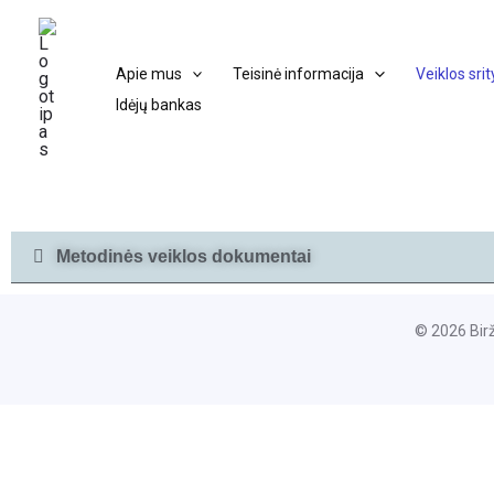
Pereiti
prie
Apie mus
Teisinė informacija
Veiklos srit
turinio
Idėjų bankas
Metodinės veiklos dokumentai
© 2026 Bir