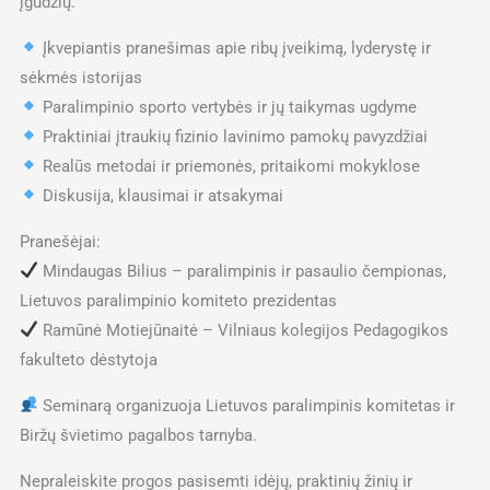
įgūdžių.
Įkvepiantis pranešimas apie ribų įveikimą, lyderystę ir
sėkmės istorijas
Paralimpinio sporto vertybės ir jų taikymas ugdyme
Praktiniai įtraukių fizinio lavinimo pamokų pavyzdžiai
Realūs metodai ir priemonės, pritaikomi mokyklose
Diskusija, klausimai ir atsakymai
Pranešėjai:
Mindaugas Bilius – paralimpinis ir pasaulio čempionas,
Lietuvos paralimpinio komiteto prezidentas
Ramūnė Motiejūnaitė – Vilniaus kolegijos Pedagogikos
fakulteto dėstytoja
Seminarą organizuoja Lietuvos paralimpinis komitetas ir
Biržų švietimo pagalbos tarnyba.
Nepraleiskite progos pasisemti idėjų, praktinių žinių ir