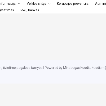
informacija
Veiklos sritys
Korupcijos prevencija
Adminis
švietimas
Idėjų bankas
žų švietimo pagalbos tarnyba | Powered by Mindaugas Kuodis, kuodis