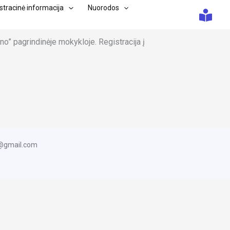
tracinė informacija
Nuorodos
no” pagrindinėje mokykloje. Registracija į
m@gmail.com