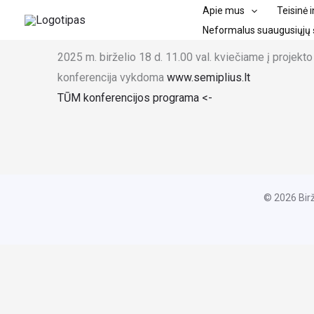
Pereiti
Apie mus
Teisinė 
prie
Neformalus suaugusiųjų 
turinio
2025 m. birželio 18 d. 11.00 val. kviečiame į projekt
konferencija vykdoma
www.
semiplius.lt
TŪM konferencijos programa <-
© 2026 Bir