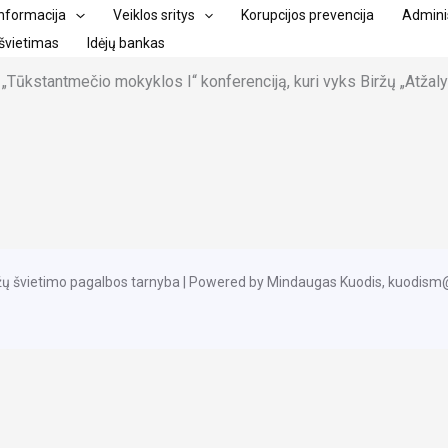
informacija
Veiklos sritys
Korupcijos prevencija
Adminis
švietimas
Idėjų bankas
o „Tūkstantmečio mokyklos I“ konferenciją, kuri vyks Biržų „Atžaly
žų švietimo pagalbos tarnyba | Powered by Mindaugas Kuodis, kuodis